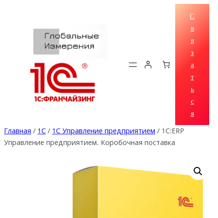
Перейти
С
к
в
содержимому
я
з
а
т
ь
с
я
Главная
/
1C
/
1С Управление предприятием
/ 1С:ERP
Управление предприятием. Коробочная поставка