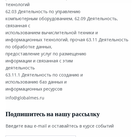
технологий 
К
62.03 Деятельность по управлению
о
компьютерным оборудованием, 62.09 Деятельность, 
р
связанная с
о
использованием вычислительной техники и
б
информационных технологий, прочая 63.11 Деятельность 
о
по обработке данных,
ч
предоставление услуг по размещению
н
информации и связанная с этим
а
деятельность
я
63.11.1 Деятельность по созданию и
использованию баз данных и
п
информационных ресурсов
о
с
info@globalmes.ru
т
а
Подпишитесь на нашу рассылку
в
Введите ваш e-mail и оставайтесь в курсе событий
к
а