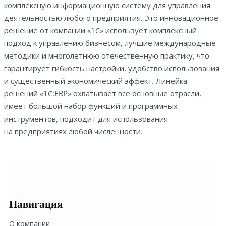
комплексную информационную систему для управления
о
деятельностью любого предприятия. Это инновационное
т
решение от компании «1С» использует комплексный
о
подход к управлению бизнесом, лучшие международные
в
методики и многолетнюю отечественную практику, что
а
гарантирует гибкость настройки, удобство использования
р
и существенный экономический эффект. Линейка
а
решений «1С:ERP» охватывает все основные отрасли,
1
имеет большой набор функций и программных
С
инструментов, подходит для использования
:
на предприятиях любой численности.
E
R
P
У
п
р
Навигация
а
в
О компании