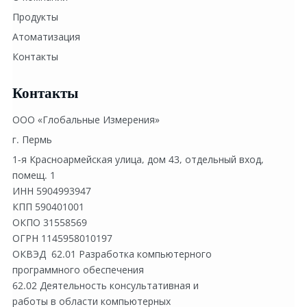
л
Продукты
е
Атоматизация
н
Контакты
и
е
Контакты
п
р
ООО «Глобальные Измерения»
е
г. Пермь
д
1-я Красноармейская улица, дом 43, отдельный вход, 
п
помещ. 1
р
ИНН 5904993947
и
КПП 590401001
я
ОКПО 31558569
т
ОГРН 1145958010197
и
ОКВЭД  62.01 Разработка компьютерного
е
программного обеспечения
м
62.02 Деятельность консультативная и
работы в области компьютерных
.