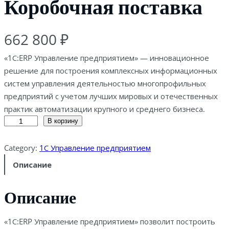
Коробочная поставка
662 800
₽
«1С:ERP Управление предприятием» — инновационное
решение для построения комплексных информационных
систем управления деятельностью многопрофильных
предприятий с учетом лучших мировых и отечественных
практик автоматизации крупного и среднего бизнеса.
К
В корзину
о
л
Category:
1С Управление предприятием
и
Описание
ч
е
Описание
с
т
«1С:ERP Управление предприятием» позволит построить
в