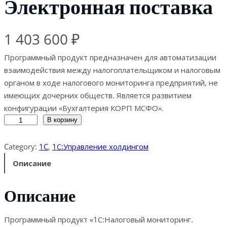
Электронная поставка
1 403 600
₽
Программный продукт предназначен для автоматизации
взаимодействия между налогоплательщиком и налоговым
органом в ходе налогового мониторинга предприятий, не
имеющих дочерних обществ. Является развитием
конфигурации «Бухгалтерия КОРП МСФО».
К
В корзину
о
л
Category:
1C
, 
1С:Управление холдингом
и
Описание
ч
е
Описание
с
т
Программный продукт «1С:Налоговый мониторинг.
в