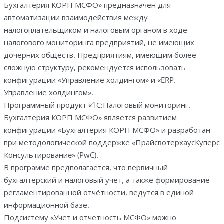
Бухгалтерия КОРП МСФО» предназначен для
о
автоматизации взаимодействия между
т
налогоплательщиком и налоговым органом в ходе
о
налогового мониторинга предприятий, не имеющих
в
дочерних обществ. Предприятиям, имеющим более
а
сложную структуру, рекомендуется использовать
р
конфигурации «Управление холдингом» и «ERP.
а
Управление холдингом».
1
Программный продукт «1С:Налоговый мониторинг.
С
Бухгалтерия КОРП МСФО» является развитием
:
конфигурации «Бухгалтерия КОРП МСФО» и разработан
Н
при методологической поддержке «ПрайсвотерхаусКуперс
а
Консультированиe» (PwC).
л
В программе предполагается, что первичный
о
бухгалтерский и налоговый учёт, а также формирование
г
регламентированной отчётности, ведутся в единой
о
информационной базе.
в
Подсистему «Учет и отчетность МСФО» можно
ы