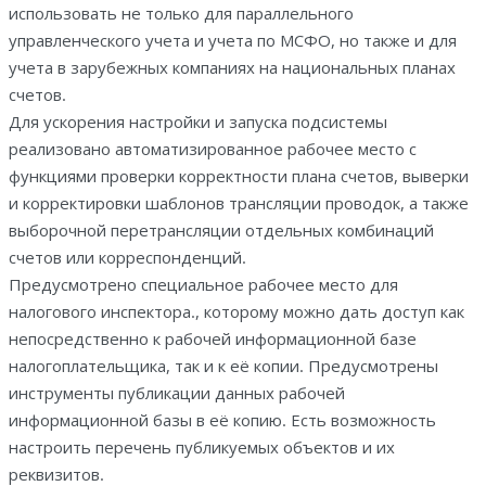
использовать не только для параллельного
й
управленческого учета и учета по МСФО, но также и для
м
учета в зарубежных компаниях на национальных планах
о
счетов.
н
Для ускорения настройки и запуска подсистемы
и
реализовано автоматизированное рабочее место с
т
функциями проверки корректности плана счетов, выверки
о
и корректировки шаблонов трансляции проводок, а также
р
выборочной перетрансляции отдельных комбинаций
и
счетов или корреспонденций.
н
Предусмотрено специальное рабочее место для
г
налогового инспектора., которому можно дать доступ как
.
непосредственно к рабочей информационной базе
Э
налогоплательщика, так и к её копии. Предусмотрены
л
инструменты публикации данных рабочей
е
информационной базы в её копию. Есть возможность
к
настроить перечень публикуемых объектов и их
т
реквизитов.
р