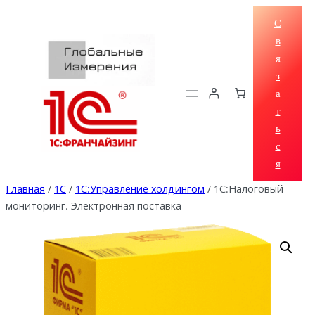
Перейти
С
к
в
содержимому
я
з
а
т
ь
с
я
Главная
/
1C
/
1С:Управление холдингом
/ 1С:Налоговый
мониторинг. Электронная поставка