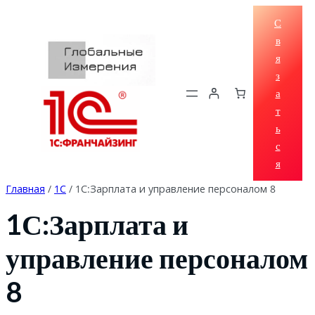
Перейти
С
к
в
содержимому
я
з
а
т
ь
с
я
Главная
/
1C
/ 1С:Зарплата и управление персоналом 8
1С:Зарплата и
управление персоналом
8